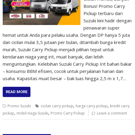
Bonus! Promo Carry
Pickup terbaru dari
Suzuki kini hadir dengan
penawaran super
hemat untuk Anda para pelaku usaha. Dengan DP hanya 5 juta
dan cicilan mulai 3,5 jutaan per bulan, ditambah bunga kredit
murah, Suzuki Carry Pickup menjadi pilihan tepat untuk
kendaraan niaga yang irit, muat banyak, dan lebih
menguntungkan. Kelebihan Suzuki Carry Pickup Irit bahan bakar
– konsumsi BBM efisien, cocok untuk perjalanan harian dan
usaha. Kapasitas muat besar – bak luas hingga 2,5 m x 1,7…
READ MORE
,
,
Promo Suzuki
cicilan carry pickup
harga carry pickup
kredit carry
,
,
pickup
mobil niaga Suzuki
Promo Carry Pickup
Leave a comment