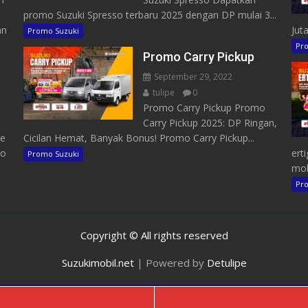
promo Suzuki Spresso terbaru 2025 dengan DP mulai 3...
an
Juta
Promo Suzuki
Pro
Promo Carry Pickup
September 29, 2022
tulipe
0
Promo Carry Pickup Promo
Carry Pickup 2025: DP Ringan,
me
Cicilan Hemat, Banyak Bonus! Promo Carry Pickup...
to
ert
Promo Suzuki
mob
Pro
Copyright © All rights reserved
Suzukimobil.net
|
Powered by
Detulipe