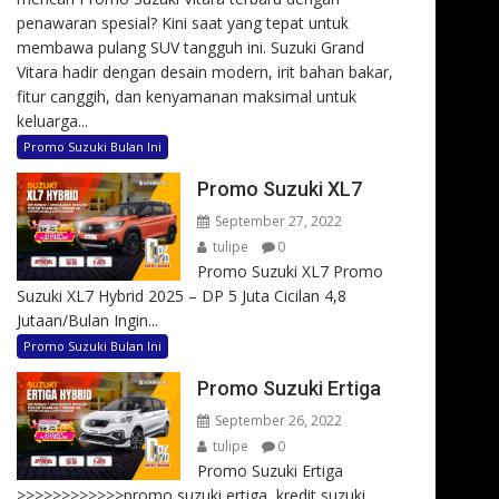
penawaran spesial? Kini saat yang tepat untuk
membawa pulang SUV tangguh ini. Suzuki Grand
Vitara hadir dengan desain modern, irit bahan bakar,
fitur canggih, dan kenyamanan maksimal untuk
keluarga...
Promo Suzuki Bulan Ini
Promo Suzuki XL7
September 27, 2022
tulipe
0
Promo Suzuki XL7 Promo
Suzuki XL7 Hybrid 2025 – DP 5 Juta Cicilan 4,8
Jutaan/Bulan Ingin...
Promo Suzuki Bulan Ini
Promo Suzuki Ertiga
September 26, 2022
tulipe
0
Promo Suzuki Ertiga
>>>>>>>>>>>>promo suzuki ertiga, kredit suzuki