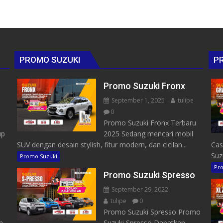
PROMO SUZUKI
P
Promo Suzuki Fronx
September 1, 2025
tulipe
0
Promo Suzuki Fronx Terbaru
up
2025 Sedang mencari mobil
SUV dengan desain stylish, fitur modern, dan cicilan...
Cas
Suzu
Promo Suzuki
Pro
Promo Suzuki Spresso
September 29, 2022
tulipe
0
Promo Suzuki Spresso Promo
n
Suzuki Spresso Dapatkan