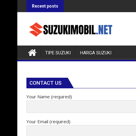
Skip
Recent posts
to
content
TIPE SUZUKI
HARGA SUZUKI
CONTACT US
Your Name (required)
Your Email (required)