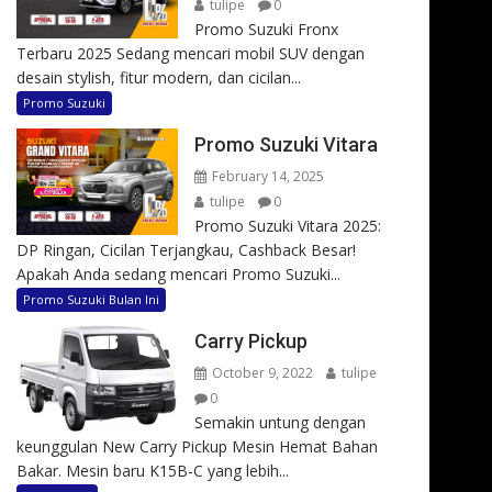
tulipe
0
Promo Suzuki Fronx
Terbaru 2025 Sedang mencari mobil SUV dengan
desain stylish, fitur modern, dan cicilan...
Promo Suzuki
Promo Suzuki Vitara
February 14, 2025
tulipe
0
Promo Suzuki Vitara 2025:
DP Ringan, Cicilan Terjangkau, Cashback Besar!
Apakah Anda sedang mencari Promo Suzuki...
Promo Suzuki Bulan Ini
Carry Pickup
October 9, 2022
tulipe
0
Semakin untung dengan
keunggulan New Carry Pickup Mesin Hemat Bahan
Bakar. Mesin baru K15B-C yang lebih...