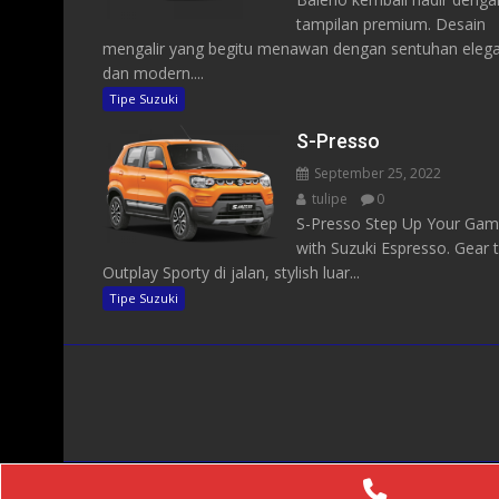
tampilan premium. Desain
mengalir yang begitu menawan dengan sentuhan eleg
dan modern....
Tipe Suzuki
S-Presso
September 25, 2022
tulipe
0
S-Presso Step Up Your Ga
with Suzuki Espresso. Gear 
Outplay Sporty di jalan, stylish luar...
Tipe Suzuki
Phone