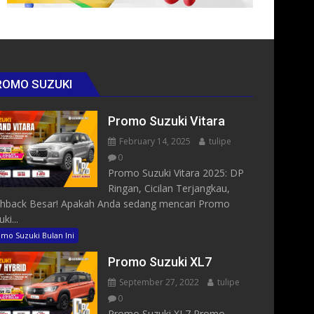
ROMO SUZUKI
Promo Suzuki Vitara
February 14, 2025
tulipe
0
Promo Suzuki Vitara 2025: DP
Ringan, Cicilan Terjangkau,
hback Besar! Apakah Anda sedang mencari Promo
ki...
mo Suzuki Bulan Ini
Promo Suzuki XL7
September 27, 2022
tulipe
0
Promo Suzuki XL7 Promo