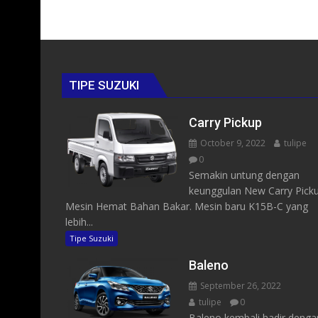
TIPE SUZUKI
Carry Pickup
October 9, 2022
tulipe
0
Semakin untung dengan
keunggulan New Carry Pick
Mesin Hemat Bahan Bakar. Mesin baru K15B-C yang
lebih...
Tipe Suzuki
Baleno
September 26, 2022
tulipe
0
Baleno kembali hadir denga